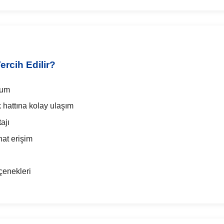
ercih Edilir?
num
 hattına kolay ulaşım
ajı
hat erişim
çenekleri