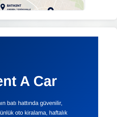
ent A Car
 batı hattında güvenilir,
ük oto kiralama, haftalık