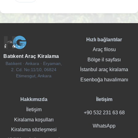
Hızlı bağlantılar
Araç filosu
Batıkent Araç Kiralama
Bölge il sayfası
Batıkent · Ankara · Eryaman,
İstanbul araç kiralama
2. Cd. No:11/10, 06824
Etimesgut, Ankara
Esenboğa havalimanı
Hakkımızda
İletişim
İletişim
+90 532 231 63 68
Kiralama koşulları
WhatsApp
Kiralama sözleşmesi